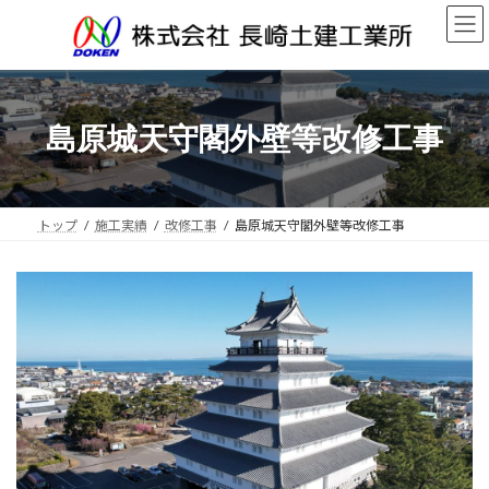
コ
ナ
ン
ビ
テ
ゲ
ン
ー
ツ
シ
へ
ョ
島原城天守閣外壁等改修工事
ス
ン
キ
に
ッ
移
プ
動
トップ
施工実績
改修工事
島原城天守閣外壁等改修工事